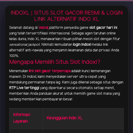
INDOXL | SITUS SLOT GACOR RESMI & LOGIN
LINK ALTERNATIF INDO XL
Selamat datang di
Indoxl
, platform penyedia game
slot gacor hari ini
yang telah tersertifikasi internasional. Sebagai agen taruhan online
kelas dunia, Indo XL menawarkan ribuan pilihan mesin slot dengan fitur
sensational jackpot
. Nikmati kemudahan
login Indoxl
melalui link
alternatif anti-nawala yang menjamin keamanan data dan privasi Anda
100%.
Mengapa Memilih Situs Slot Indoxl?
Menemukan
link slot gacor terpercaya
adalah kunci kemenangan
maxwin. Di Indoxl, kami menyediakan server ultra-cepat yang
mendukung permainan tanpa lag. Kami juga dikenal sebagai situs dengan
RTP Live tertinggi
yang diperbarui secara otomatis setiap menit,
memberikan Anda panduan akurat untuk memilih game slot mana yang
sedang memberikan pembayaran besar.
Informasi
Keunggulan Indo XL
Layanan