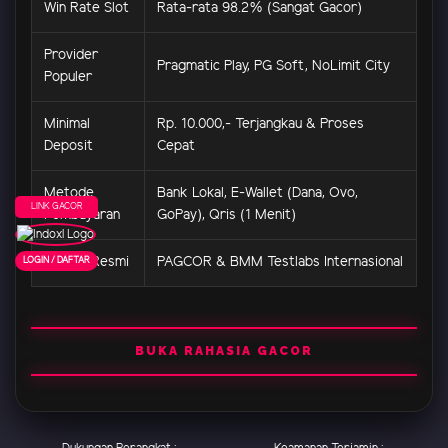
Win Rate Slot
Rata-rata 98.2% (Sangat Gacor)
Provider
Pragmatic Play, PG Soft, NoLimit City
Populer
Minimal
Rp. 10.000,- Terjangkau & Proses
Deposit
Cepat
Metode
Bank Lokal, E-Wallet (Dana, Ovo,
LINK GACOR
Pembayaran
GoPay), Qris (1 Menit)
Lisensi Resmi
PAGCOR & BMM Testlabs Internasional
LOGIN / DAFTAR
BUKA RAHASIA GACOR