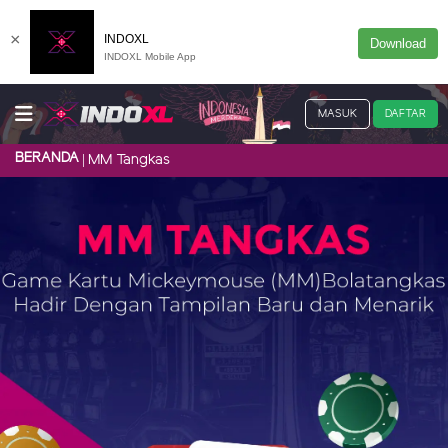
×
INDOXL
Download
INDOXL Mobile App
MASUK
DAFTAR
BERANDA
MM Tangkas