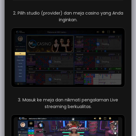
2. Pilih studio (provider) dan meja casino yang Anda
inginkan.
3. Masuk ke meja dan nikmati pengalaman Live
streaming berkualitas.