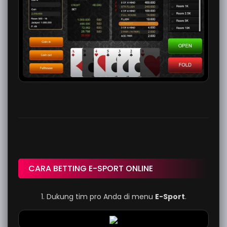
CARA BETTING E-SPORT ONLINE
1. Dukung tim pro Anda di menu
E-Sport
.