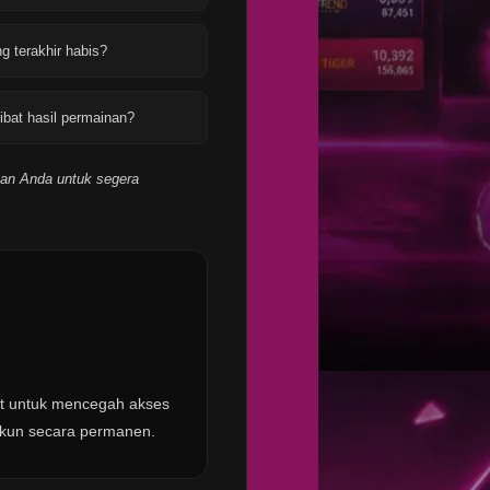
g terakhir habis?
bat hasil permainan?
an Anda untuk segera
tat untuk mencegah akses
 akun secara permanen.