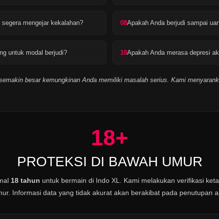
 segera mengejar kekalahan?
08
Apakah Anda berjudi sampai uan
g untuk modal berjudi?
10
Apakah Anda merasa depresi aki
 semakin besar kemungkinan Anda memiliki masalah serius. Kami menyarank
18+
PROTEKSI DI BAWAH UMUR
imal
18 tahun
untuk bermain di Indo XL. Kami melakukan verifikasi ke
ur. Informasi data yang tidak akurat akan berakibat pada penutupan