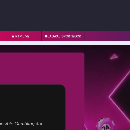
🔥 RTP LIVE
⚽️JADWAL SPORTBOOK
nsible Gambling
dan