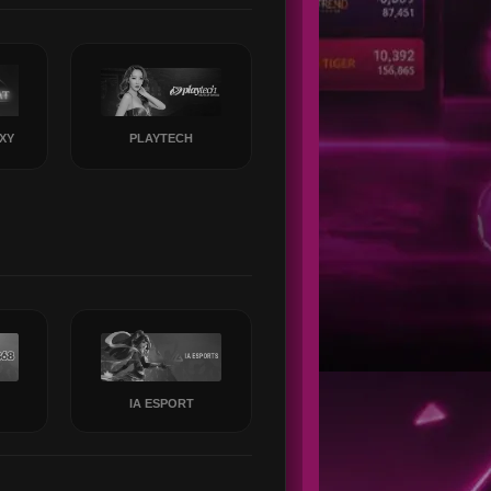
XY
PLAYTECH
IA ESPORT