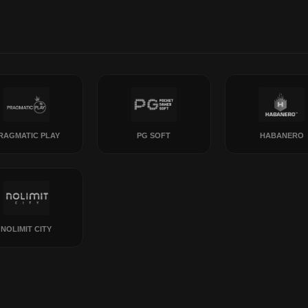
RAGMATIC PLAY
PG SOFT
HABANERO
NOLIMIT CITY