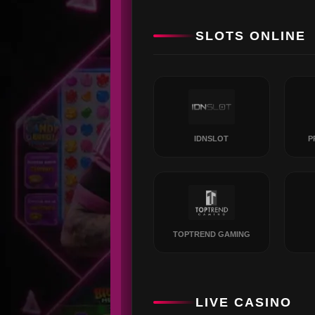
SLOTS ONLINE
IDNSLOT
P
TOPTREND GAMING
LIVE CASINO